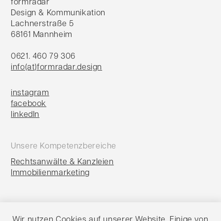
formradar
Design & Kommunikation
Lachnerstraße 5
68161 Mannheim
0621. 460 79 306
info(at)formradar.design
instagram
facebook
linkedIn
Unsere Kompetenzbereiche
Rechtsanwälte & Kanzleien
Immobilienmarketing
Portfolio
Wir nutzen
Cookies auf unserer Website
. Einige von