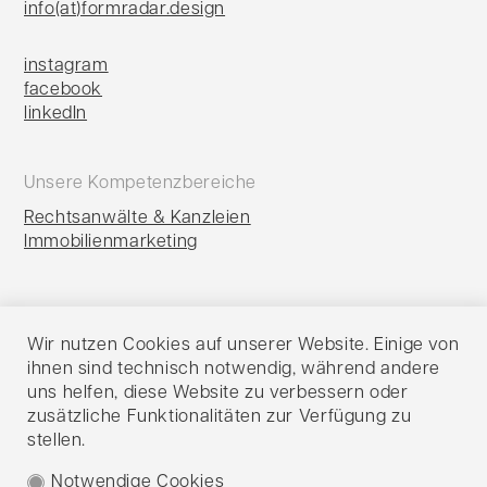
info(at)formradar.design
instagram
facebook
linkedIn
Unsere Kompetenzbereiche
Rechtsanwälte & Kanzleien
Immobilienmarketing
Portfolio
Wir nutzen
Cookies auf unserer Website
. Einige von
Agentur
ihnen sind technisch notwendig, während andere
Leistungen
uns helfen, diese Website zu verbessern oder
Blog
zusätzliche Funktionalitäten zur Verfügung zu
Kontakt
stellen.
Impressum
Notwendige Cookies